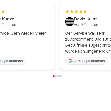
ix Kunze
David Kujat
9 Monaten
vor 9 Monaten
rvice! Gern wieder! Vielen
Der Service war sehr
zuvorkommend und auf d
Bedürfnisse zugeschnitten 
wurde sich umgehend um
gekümmert und fachmän
oogle ansehen
Auf Google ansehen
beraten . Vielen Dank dafür und
jeder Zeit wieder . Nur das Beste
für ihr Team